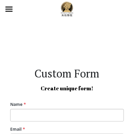
×
×
部落格分類
商品分類
首頁
所有商品分類
所有博客分類
最新動態
精彩動態
活動形式
精彩動態
失敗故障庫
失敗故障庫
失敗遊戲
Custom Form
失敗遊戲
活動花絮
Create unique form!
音樂分享會
關於我們
反脆弱系列工作坊
62303677
Name
*
info@schooloffailurehk.com
Email
*