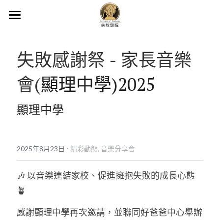
×
商品分類
首頁
所有商品分類
失敗感謝祭 - 家長音樂
最新動態
會(
顯理中學)2025
活動形式
精彩動態
失敗故障庫
失敗遊戲
顯理中學
活動花絮
·
關於我們
2025年8月23日
精彩動態,
音樂分享會
62303677
🎶 以音樂連結家校、促進擁抱失敗的成長心態 
info@schooloffailurehk.com
🪴
感謝顯理中學再次邀請，並聯同好爸爸中心舉辦